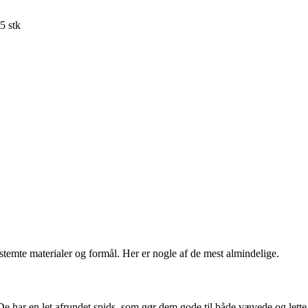
5 stk
stemte materialer og formål. Her er nogle af de mest almindelige.
 De har en let afrundet spids, som gør dem gode til både vævede og lette 