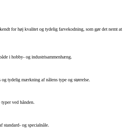
kendt for høj kvalitet og tydelig farvekodning, som gør det nemt at
s både i hobby- og industrisammenhæng.
s og tydelig mærkning af nålens type og størrelse.
e typer ved hånden.
f standard- og specialnåle.