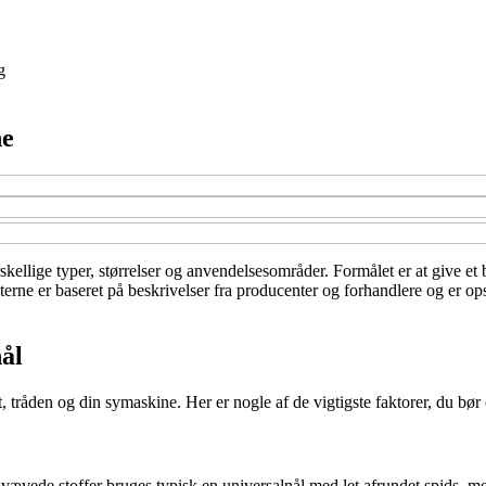
g
ne
skellige typer, størrelser og anvendelsesområder. Formålet er at give e
erne er baseret på beskrivelser fra producenter og forhandlere og er opsu
ål
t, tråden og din symaskine. Her er nogle af de vigtigste faktorer, du bør
vævede stoffer bruges typisk en universalnål med let afrundet spids, me