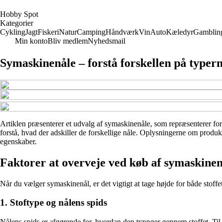
H
obby
S
pot
Kategorier
Cykling
Jagt
Fiskeri
Natur
Camping
Håndværk
Vin
Auto
Kæledyr
Gamblin
Min konto
Bliv medlem
Nyhedsmail
Symaskinenåle – forstå forskellen på typer
Artiklen præsenterer et udvalg af symaskinenåle, som repræsenterer for
forstå, hvad der adskiller de forskellige nåle. Oplysningerne om produkt
egenskaber.
Faktorer at overveje ved køb af symaskinen
Når du vælger symaskinenål, er det vigtigt at tage højde for både stoffe
1. Stoftype og nålens spids
Nålens spids er afgørende for, hvordan den trænger gennem stoffet. Til 