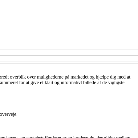
t bredt overblik over mulighederne på markedet og hjælpe dig med at
mmeret for at give et klart og informativt billede af de vigtigste
 overveje.
ns jersey- og stretchstoffer kræver en kuglespids, der glider mellem