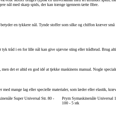
ere nål med skarp spids, der kan trænge igennem tætte fibre.
tal betyder en tykkere nål. Tynde stoffer som silke og chiffon kræver små
yk tråd i en for lille nål kan give ujævne sting eller trådbrud. Brug alti
men det er altid en god idé at tjekke maskinens manual. Nogle specialm
er med mange lag eller specielle materialer, som læder eller elastik, kræv
nenåle Super Universal Str. 80 -
Prym Symaskinenåle Universal 1
100 - 5 stk