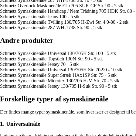
Schmetz Symaskinenåle 287 WH-1738 Str. 70 - 5 stk
Schmetz Overlock Maskinenåle ELx705 SUK CF Str. 90 - 5 stk
Schmetz Symaskinenåle Handicap / Nem Trådning 705 HDK Str. 80 - 
Schmetz Symaskinenåle Jeans 100 - 5 stk
Schmetz Symaskinenåle Tvilling 130/705 H-Zwi Str. 4,0-80 - 2 stk
Schmetz Symaskinenåle 287 WH-1738 Str. 90 - 5 stk
Andre produkter
Schmetz Symaskinenåle Universal 130/705H Str. 100 - 5 stk
Schmetz Symaskinenåle Topstich 130N Str. 90 - 5 stk
Schmetz Symaskinenåle Jersey 70 - 5 stk
Schmetz Symaskinenåle Universal 130/705H Str. 70-90 - 10 stk
Schmetz Symaskinenåle Super Stræk HAx1SP Str. 75 - 5 stk
Schmetz Symaskinenåle Microtex 130/705 H-M Str. 70 - 5 stk
Schmetz Symaskinenåle Jersey 130/705 H-Suk Str. 90 - 5 stk
Forskellige typer af symaskinenåle
Der findes mange typer symaskinenåle, som hver især er designet til be
1. Universalnåle
Universalnåle er alsidige og velegnede til de fleste almindelige stoffer.