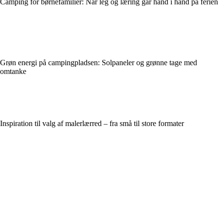
Camping for børnefamilier: Når leg og læring går hånd i hånd på ferien
Grøn energi på campingpladsen: Solpaneler og grønne tage med
omtanke
Inspiration til valg af malerlærred – fra små til store formater