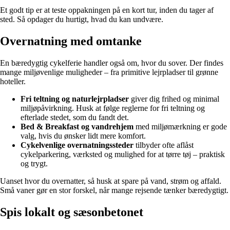
Et godt tip er at teste oppakningen på en kort tur, inden du tager af
sted. Så opdager du hurtigt, hvad du kan undvære.
Overnatning med omtanke
En bæredygtig cykelferie handler også om, hvor du sover. Der findes
mange miljøvenlige muligheder – fra primitive lejrpladser til grønne
hoteller.
Fri teltning og naturlejrpladser
giver dig frihed og minimal
miljøpåvirkning. Husk at følge reglerne for fri teltning og
efterlade stedet, som du fandt det.
Bed & Breakfast og vandrehjem
med miljømærkning er gode
valg, hvis du ønsker lidt mere komfort.
Cykelvenlige overnatningssteder
tilbyder ofte aflåst
cykelparkering, værksted og mulighed for at tørre tøj – praktisk
og trygt.
Uanset hvor du overnatter, så husk at spare på vand, strøm og affald.
Små vaner gør en stor forskel, når mange rejsende tænker bæredygtigt.
Spis lokalt og sæsonbetonet