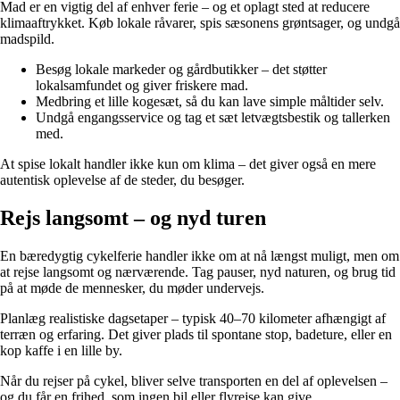
Mad er en vigtig del af enhver ferie – og et oplagt sted at reducere
klimaaftrykket. Køb lokale råvarer, spis sæsonens grøntsager, og undgå
madspild.
Besøg lokale markeder og gårdbutikker – det støtter
lokalsamfundet og giver friskere mad.
Medbring et lille kogesæt, så du kan lave simple måltider selv.
Undgå engangsservice og tag et sæt letvægtsbestik og tallerken
med.
At spise lokalt handler ikke kun om klima – det giver også en mere
autentisk oplevelse af de steder, du besøger.
Rejs langsomt – og nyd turen
En bæredygtig cykelferie handler ikke om at nå længst muligt, men om
at rejse langsomt og nærværende. Tag pauser, nyd naturen, og brug tid
på at møde de mennesker, du møder undervejs.
Planlæg realistiske dagsetaper – typisk 40–70 kilometer afhængigt af
terræn og erfaring. Det giver plads til spontane stop, badeture, eller en
kop kaffe i en lille by.
Når du rejser på cykel, bliver selve transporten en del af oplevelsen –
og du får en frihed, som ingen bil eller flyrejse kan give.