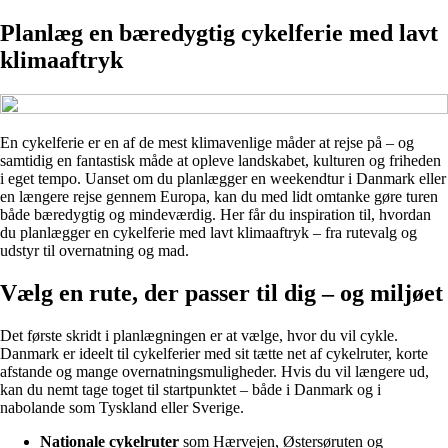
Planlæg en bæredygtig cykelferie med lavt
klimaaftryk
En cykelferie er en af de mest klimavenlige måder at rejse på – og
samtidig en fantastisk måde at opleve landskabet, kulturen og friheden
i eget tempo. Uanset om du planlægger en weekendtur i Danmark eller
en længere rejse gennem Europa, kan du med lidt omtanke gøre turen
både bæredygtig og mindeværdig. Her får du inspiration til, hvordan
du planlægger en cykelferie med lavt klimaaftryk – fra rutevalg og
udstyr til overnatning og mad.
Vælg en rute, der passer til dig – og miljøet
Det første skridt i planlægningen er at vælge, hvor du vil cykle.
Danmark er ideelt til cykelferier med sit tætte net af cykelruter, korte
afstande og mange overnatningsmuligheder. Hvis du vil længere ud,
kan du nemt tage toget til startpunktet – både i Danmark og i
nabolande som Tyskland eller Sverige.
Nationale cykelruter
som Hærvejen, Østersøruten og