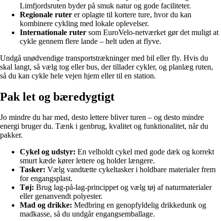
Limfjordsruten byder på smuk natur og gode faciliteter.
Regionale ruter
er oplagte til kortere ture, hvor du kan
kombinere cykling med lokale oplevelser.
Internationale ruter
som EuroVelo-netværket gør det muligt at
cykle gennem flere lande – helt uden at flyve.
Undgå unødvendige transportstrækninger med bil eller fly. Hvis du
skal langt, så vælg tog eller bus, der tillader cykler, og planlæg ruten,
så du kan cykle hele vejen hjem eller til en station.
Pak let og bæredygtigt
Jo mindre du har med, desto lettere bliver turen – og desto mindre
energi bruger du. Tænk i genbrug, kvalitet og funktionalitet, når du
pakker.
Cykel og udstyr:
En velholdt cykel med gode dæk og korrekt
smurt kæde kører lettere og holder længere.
Tasker:
Vælg vandtætte cykeltasker i holdbare materialer frem
for engangsplast.
Tøj:
Brug lag-på-lag-princippet og vælg tøj af naturmaterialer
eller genanvendt polyester.
Mad og drikke:
Medbring en genopfyldelig drikkedunk og
madkasse, så du undgår engangsemballage.