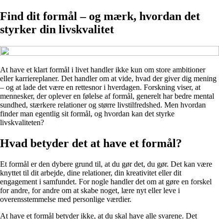
Find dit formål – og mærk, hvordan det
styrker din livskvalitet
At have et klart formål i livet handler ikke kun om store ambitioner
eller karriereplaner. Det handler om at vide, hvad der giver dig mening
– og at lade det være en rettesnor i hverdagen. Forskning viser, at
mennesker, der oplever en følelse af formål, generelt har bedre mental
sundhed, stærkere relationer og større livstilfredshed. Men hvordan
finder man egentlig sit formål, og hvordan kan det styrke
livskvaliteten?
Hvad betyder det at have et formål?
Et formål er den dybere grund til, at du gør det, du gør. Det kan være
knyttet til dit arbejde, dine relationer, din kreativitet eller dit
engagement i samfundet. For nogle handler det om at gøre en forskel
for andre, for andre om at skabe noget, lære nyt eller leve i
overensstemmelse med personlige værdier.
At have et formål betyder ikke, at du skal have alle svarene. Det