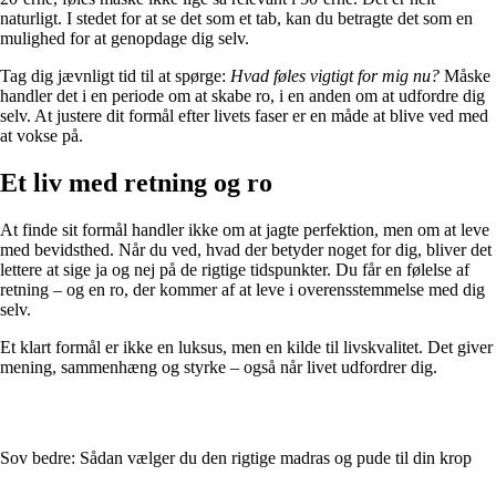
naturligt. I stedet for at se det som et tab, kan du betragte det som en
mulighed for at genopdage dig selv.
Tag dig jævnligt tid til at spørge:
Hvad føles vigtigt for mig nu?
Måske
handler det i en periode om at skabe ro, i en anden om at udfordre dig
selv. At justere dit formål efter livets faser er en måde at blive ved med
at vokse på.
Et liv med retning og ro
At finde sit formål handler ikke om at jagte perfektion, men om at leve
med bevidsthed. Når du ved, hvad der betyder noget for dig, bliver det
lettere at sige ja og nej på de rigtige tidspunkter. Du får en følelse af
retning – og en ro, der kommer af at leve i overensstemmelse med dig
selv.
Et klart formål er ikke en luksus, men en kilde til livskvalitet. Det giver
mening, sammenhæng og styrke – også når livet udfordrer dig.
Sov bedre: Sådan vælger du den rigtige madras og pude til din krop