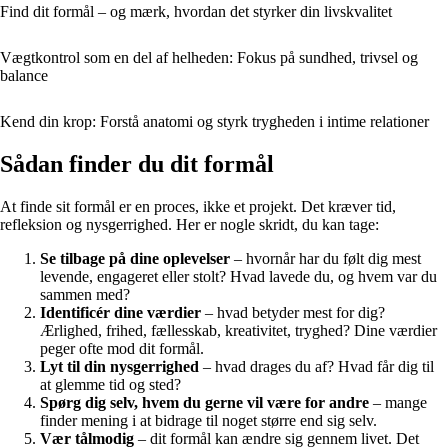
Find dit formål – og mærk, hvordan det styrker din livskvalitet
Vægtkontrol som en del af helheden: Fokus på sundhed, trivsel og
balance
Kend din krop: Forstå anatomi og styrk trygheden i intime relationer
Sådan finder du dit formål
At finde sit formål er en proces, ikke et projekt. Det kræver tid,
refleksion og nysgerrighed. Her er nogle skridt, du kan tage:
Se tilbage på dine oplevelser
– hvornår har du følt dig mest
levende, engageret eller stolt? Hvad lavede du, og hvem var du
sammen med?
Identificér dine værdier
– hvad betyder mest for dig?
Ærlighed, frihed, fællesskab, kreativitet, tryghed? Dine værdier
peger ofte mod dit formål.
Lyt til din nysgerrighed
– hvad drages du af? Hvad får dig til
at glemme tid og sted?
Spørg dig selv, hvem du gerne vil være for andre
– mange
finder mening i at bidrage til noget større end sig selv.
Vær tålmodig
– dit formål kan ændre sig gennem livet. Det