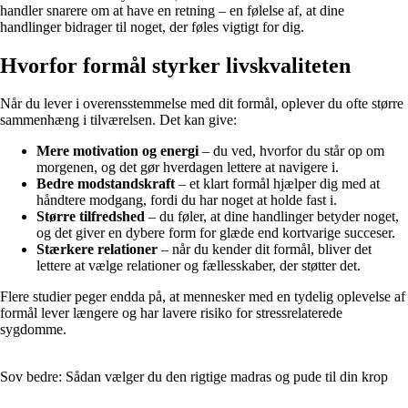
handler snarere om at have en retning – en følelse af, at dine
handlinger bidrager til noget, der føles vigtigt for dig.
Hvorfor formål styrker livskvaliteten
Når du lever i overensstemmelse med dit formål, oplever du ofte større
sammenhæng i tilværelsen. Det kan give:
Mere motivation og energi
– du ved, hvorfor du står op om
morgenen, og det gør hverdagen lettere at navigere i.
Bedre modstandskraft
– et klart formål hjælper dig med at
håndtere modgang, fordi du har noget at holde fast i.
Større tilfredshed
– du føler, at dine handlinger betyder noget,
og det giver en dybere form for glæde end kortvarige succeser.
Stærkere relationer
– når du kender dit formål, bliver det
lettere at vælge relationer og fællesskaber, der støtter det.
Flere studier peger endda på, at mennesker med en tydelig oplevelse af
formål lever længere og har lavere risiko for stressrelaterede
sygdomme.
Sov bedre: Sådan vælger du den rigtige madras og pude til din krop