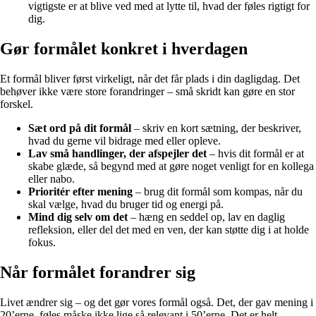
vigtigste er at blive ved med at lytte til, hvad der føles rigtigt for
dig.
Gør formålet konkret i hverdagen
Et formål bliver først virkeligt, når det får plads i din dagligdag. Det
behøver ikke være store forandringer – små skridt kan gøre en stor
forskel.
Sæt ord på dit formål
– skriv en kort sætning, der beskriver,
hvad du gerne vil bidrage med eller opleve.
Lav små handlinger, der afspejler det
– hvis dit formål er at
skabe glæde, så begynd med at gøre noget venligt for en kollega
eller nabo.
Prioritér efter mening
– brug dit formål som kompas, når du
skal vælge, hvad du bruger tid og energi på.
Mind dig selv om det
– hæng en seddel op, lav en daglig
refleksion, eller del det med en ven, der kan støtte dig i at holde
fokus.
Når formålet forandrer sig
Livet ændrer sig – og det gør vores formål også. Det, der gav mening i
20’erne, føles måske ikke lige så relevant i 50’erne. Det er helt