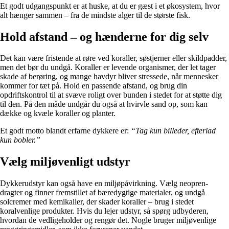
Et godt udgangspunkt er at huske, at du er gæst i et økosystem, hvor
alt hænger sammen – fra de mindste alger til de største fisk.
Hold afstand – og hænderne for dig selv
Det kan være fristende at røre ved koraller, søstjerner eller skildpadder,
men det bør du undgå. Koraller er levende organismer, der let tager
skade af berøring, og mange havdyr bliver stressede, når mennesker
kommer for tæt på. Hold en passende afstand, og brug din
opdriftskontrol til at svæve roligt over bunden i stedet for at støtte dig
til den. På den måde undgår du også at hvirvle sand op, som kan
dække og kvæle koraller og planter.
Et godt motto blandt erfarne dykkere er:
“Tag kun billeder, efterlad
kun bobler.”
Vælg miljøvenligt udstyr
Dykkerudstyr kan også have en miljøpåvirkning. Vælg neopren-
dragter og finner fremstillet af bæredygtige materialer, og undgå
solcremer med kemikalier, der skader koraller – brug i stedet
koralvenlige produkter. Hvis du lejer udstyr, så spørg udbyderen,
hvordan de vedligeholder og rengør det. Nogle bruger miljøvenlige