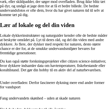
væk, eller skildpadder, der søger mod overfladen. Brug ikke blitz tæt
på dyr, og undgå at jage dem for at få et bedre billede. De bedste
undervandsfotos er ofte dem, hvor du har givet naturen tid til selv at
komme tæt på dig.
Lær af lokale og del din viden
Lokale dykkerinstruktører og naturguider kender ofte de bedste måder
at beskytte området på. Lyt til deres råd, og del din viden med andre
dykkere. Jo flere, der dykker med respekt for naturen, desto større
chance er der for, at de smukke undervandsmiljøer bevares for
fremtidige generationer.
Du kan også støtte forskningsprojekter eller citizen science-initiativ­er,
hvor dykkere indsamler data om havtemperaturer, fiskebestande eller
koraltilstand. Det gør din hobby til en aktiv del af naturbevarelsen.
Under overfladen: Derfor fascinerer dykning mere end andre former
for vandsport
Fang undervandets skønhed – uden at skade naturen