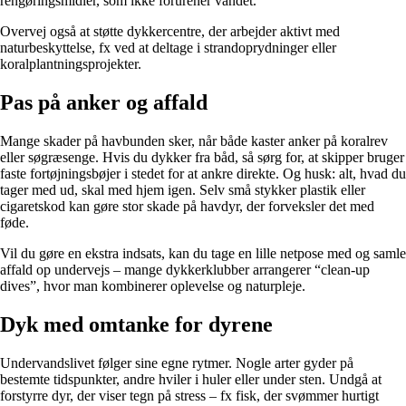
rengøringsmidler, som ikke forurener vandet.
Overvej også at støtte dykkercentre, der arbejder aktivt med
naturbeskyttelse, fx ved at deltage i strandoprydninger eller
koralplantningsprojekter.
Pas på anker og affald
Mange skader på havbunden sker, når både kaster anker på koralrev
eller søgræsenge. Hvis du dykker fra båd, så sørg for, at skipper bruger
faste fortøjningsbøjer i stedet for at ankre direkte. Og husk: alt, hvad du
tager med ud, skal med hjem igen. Selv små stykker plastik eller
cigaretskod kan gøre stor skade på havdyr, der forveksler det med
føde.
Vil du gøre en ekstra indsats, kan du tage en lille netpose med og samle
affald op undervejs – mange dykkerklubber arrangerer “clean-up
dives”, hvor man kombinerer oplevelse og naturpleje.
Dyk med omtanke for dyrene
Undervandslivet følger sine egne rytmer. Nogle arter gyder på
bestemte tidspunkter, andre hviler i huler eller under sten. Undgå at
forstyrre dyr, der viser tegn på stress – fx fisk, der svømmer hurtigt