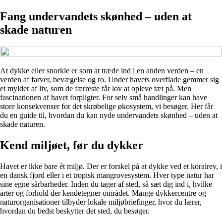
Fang undervandets skønhed – uden at
skade naturen
At dykke eller snorkle er som at træde ind i en anden verden – en
verden af farver, bevægelse og ro. Under havets overflade gemmer sig
et mylder af liv, som de færreste får lov at opleve tæt på. Men
fascinationen af havet forpligter. For selv små handlinger kan have
store konsekvenser for det skrøbelige økosystem, vi besøger. Her får
du en guide til, hvordan du kan nyde undervandets skønhed – uden at
skade naturen.
Kend miljøet, før du dykker
Havet er ikke bare ét miljø. Der er forskel på at dykke ved et koralrev, i
en dansk fjord eller i et tropisk mangrovesystem. Hver type natur har
sine egne sårbarheder. Inden du tager af sted, så sæt dig ind i, hvilke
arter og forhold der kendetegner området. Mange dykkercentre og
naturorganisationer tilbyder lokale miljøbriefinger, hvor du lærer,
hvordan du bedst beskytter det sted, du besøger.