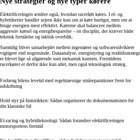
Nye strategier og nye typer kørere
Elektrificeringen ændrer også, hvordan racerløb køres. I el- og
hybridserier handler sejren ikke kun om at køre hurtigst, men om at
bruge energien mest effektivt. Kørerne skal balancere mellem
aggressiv kørsel og energibesparelse – en disciplin, der kræver både
teknisk forståelse og taktisk overblik.
Samtidig bliver samarbejdet mellem ingeniører og softwareudviklere
vigtigere end nogensinde. Dataanalyse, energistyring og realtidsstrategi
er blevet lige så afgørende som mekanisk kunnen. Fremtidens
racerkører er derfor ikke kun atlet, men også teknologisk strateg.
Forlæng bilens levetid med regelmæssige småreparationer frem for
udskiftning
Hold styr på historikken: Sådan organiserer du dokumentationen for
din klassiske bil
El-racing og hybridteknologi: Sådan forandrer elektrificeringen
motorsportens fremtid