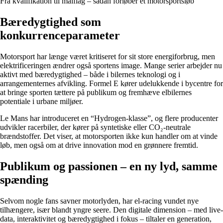
Fra kvalifikation til målflag – sådan forløber et motorsportsløb
Bæredygtighed som
konkurrenceparameter
Motorsport har længe været kritiseret for sit store energiforbrug, men
elektrificeringen ændrer også sportens image. Mange serier arbejder nu
aktivt med bæredygtighed – både i bilernes teknologi og i
arrangementernes afvikling. Formel E kører udelukkende i bycentre for
at bringe sporten tættere på publikum og fremhæve elbilernes
potentiale i urbane miljøer.
Le Mans har introduceret en “Hydrogen-klasse”, og flere producenter
udvikler racerbiler, der kører på syntetiske eller CO₂-neutrale
brændstoffer. Det viser, at motorsporten ikke kun handler om at vinde
løb, men også om at drive innovation mod en grønnere fremtid.
Publikum og passionen – en ny lyd, samme
spænding
Selvom nogle fans savner motorlyden, har el-racing vundet nye
tilhængere, især blandt yngre seere. Den digitale dimension – med live-
data, interaktivitet og bæredygtighed i fokus – tiltaler en generation,