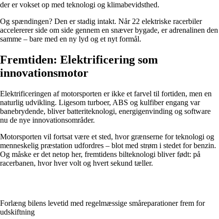
der er vokset op med teknologi og klimabevidsthed.
Og spændingen? Den er stadig intakt. Når 22 elektriske racerbiler
accelererer side om side gennem en snæver bygade, er adrenalinen den
samme – bare med en ny lyd og et nyt formål.
Fremtiden: Elektrificering som
innovationsmotor
Elektrificeringen af motorsporten er ikke et farvel til fortiden, men en
naturlig udvikling. Ligesom turboer, ABS og kulfiber engang var
banebrydende, bliver batteriteknologi, energigenvinding og software
nu de nye innovationsområder.
Motorsporten vil fortsat være et sted, hvor grænserne for teknologi og
menneskelig præstation udfordres – blot med strøm i stedet for benzin.
Og måske er det netop her, fremtidens bilteknologi bliver født: på
racerbanen, hvor hver volt og hvert sekund tæller.
Forlæng bilens levetid med regelmæssige småreparationer frem for
udskiftning