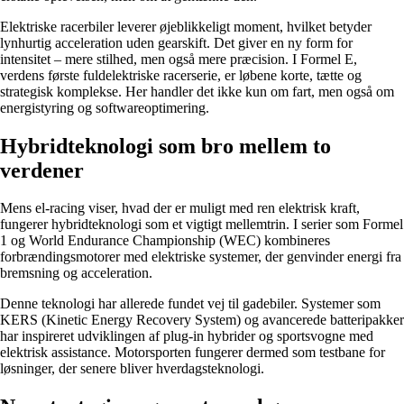
Elektriske racerbiler leverer øjeblikkeligt moment, hvilket betyder
lynhurtig acceleration uden gearskift. Det giver en ny form for
intensitet – mere stilhed, men også mere præcision. I Formel E,
verdens første fuldelektriske racerserie, er løbene korte, tætte og
strategisk komplekse. Her handler det ikke kun om fart, men også om
energistyring og softwareoptimering.
Hybridteknologi som bro mellem to
verdener
Mens el-racing viser, hvad der er muligt med ren elektrisk kraft,
fungerer hybridteknologi som et vigtigt mellemtrin. I serier som Formel
1 og World Endurance Championship (WEC) kombineres
forbrændingsmotorer med elektriske systemer, der genvinder energi fra
bremsning og acceleration.
Denne teknologi har allerede fundet vej til gadebiler. Systemer som
KERS (Kinetic Energy Recovery System) og avancerede batteripakker
har inspireret udviklingen af plug-in hybrider og sportsvogne med
elektrisk assistance. Motorsporten fungerer dermed som testbane for
løsninger, der senere bliver hverdagsteknologi.